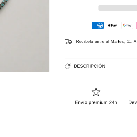
Recíbelo entre el Martes, 11. A
DESCRIPCIÓN
Abrir
elemento
multimedia
2
en
una
ventana
Envío premium 24h
Dev
modal