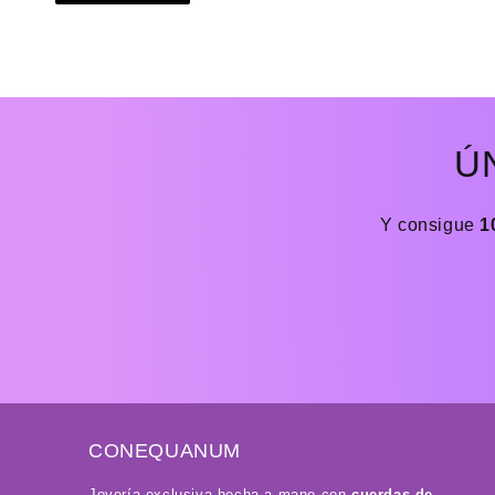
Ú
Y consigue
1
CONEQUANUM
Joyería exclusiva hecha a mano con
cuerdas de