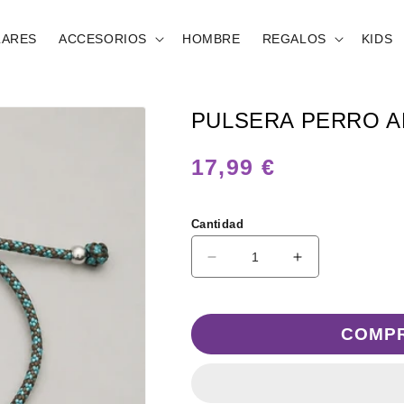
LARES
ACCESORIOS
HOMBRE
REGALOS
KIDS
PULSERA PERRO 
Precio
17,99 €
habitual
Cantidad
Reducir
Aumentar
cantidad
cantidad
para
para
Pulsera
Pulsera
COMP
Perro
Perro
American
American