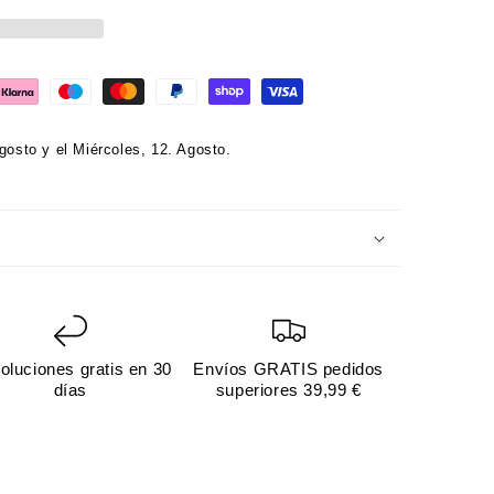
gosto y el Miércoles, 12. Agosto.
Abrir
elemento
multimedia
3
en
una
ventana
oluciones gratis en 30
Envíos GRATIS pedidos
modal
días
superiores 39,99 €