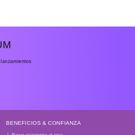
UM
 lanzamientos
BENEFICIOS & CONFIANZA
💧 Piezas resistentes al agua.