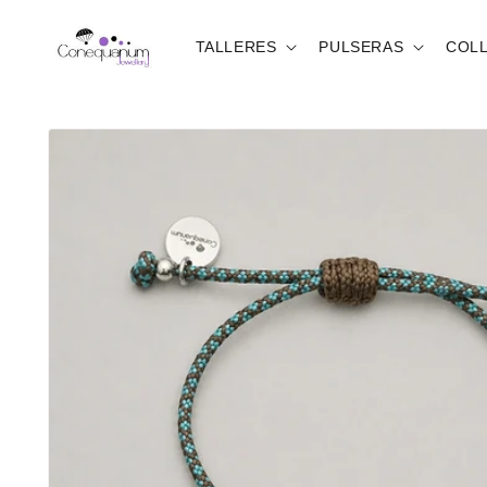
Ir
directamente
al contenido
TALLERES
PULSERAS
COL
Ir
directamente
a la
información
del producto